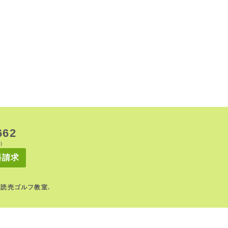
コ
ー
ス
保
土
ヶ
谷
区
今
井
町
1025
-
横
浜
市
662
イ
0）
ベ
ン
料請求
ト
｜YFC読売ゴルフ教室.