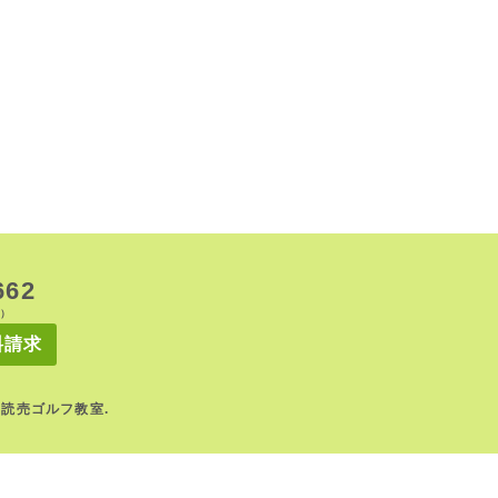
ク
ラ
ブ
福
岡
町
１
０
８
６
-
宇
都
宮
市
662
イ
ベ
0）
ン
料請求
ト
｜YFC読売ゴルフ教室.