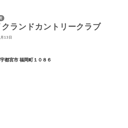
所
イクランドカントリークラブ
4月13日
 宇都宮市 福岡町１０８６