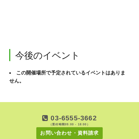
ン
ド
カ
ン
ト
リ
ー
ク
ラ
ブ
今後のイベント
福
岡
町
1086
この開催場所で予定されているイベントはありま
-
宇
せん。
都
宮
市
イ
ベ
ン
03-6555-3662
ト
（受付時間09:00 - 18:00）
お問い合わせ・資料請求