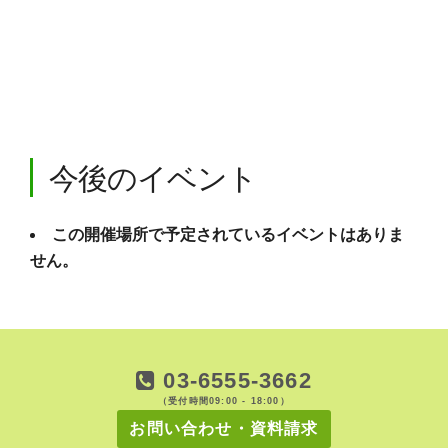
タ
イ
ユ
ゴ
ル
フ
ク
ラ
ブ
小
今後のイベント
野
口
町
１
この開催場所で予定されているイベントはありま
２
せん。
３
７
−１
-
栃
木
市
03-6555-3662
イ
ベ
（受付時間09:00 - 18:00）
ン
お問い合わせ・資料請求
ト