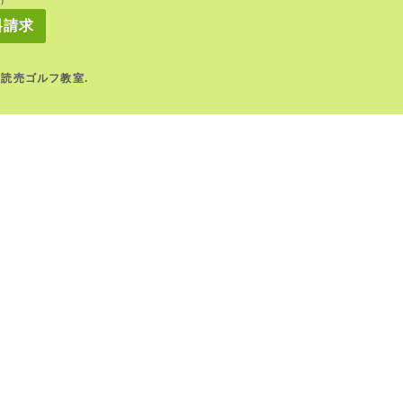
0）
料請求
｜YFC読売ゴルフ教室.